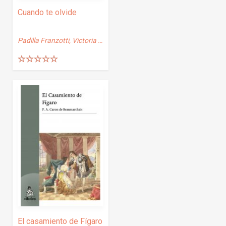
Cuando te olvide
Padilla Franzotti, Victoria de los Ángeles
Valorado
con
5.00
de
5
El casamiento de Fígaro