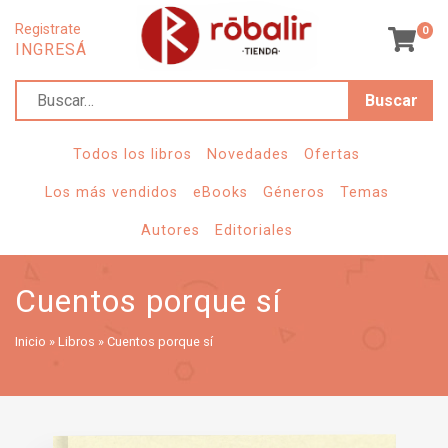
Registrate
0
INGRESÁ
B
u
s
Todos los libros
Novedades
Ofertas
c
Los más vendidos
eBooks
Géneros
Temas
a
Autores
Editoriales
r
Cuentos porque sí
Inicio
»
Libros
»
Cuentos porque sí