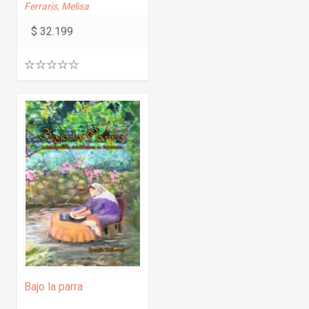
Ferraris, Melisa
$
32.199
0
.
0
0
o
u
t
o
f
5
Bajo la parra