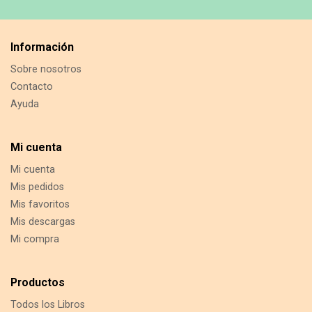
j
r
o
e
Información
r
e
Sobre nosotros
Contacto
m
Ayuda
a
i
l
Mi cuenta
Mi cuenta
Mis pedidos
Mis favoritos
Mis descargas
Mi compra
Productos
Todos los Libros