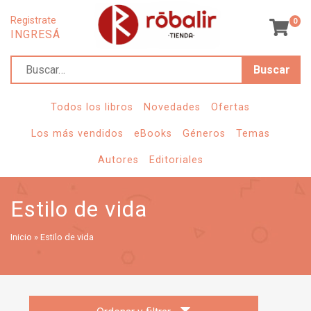
Registrate
0
INGRESÁ
B
u
s
Todos los libros
Novedades
Ofertas
c
Los más vendidos
eBooks
Géneros
Temas
a
Autores
Editoriales
r
Estilo de vida
Inicio
»
Estilo de vida