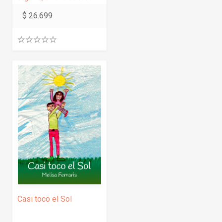
$
26.699
0
.
0
0
o
u
t
o
f
5
Casi toco el Sol