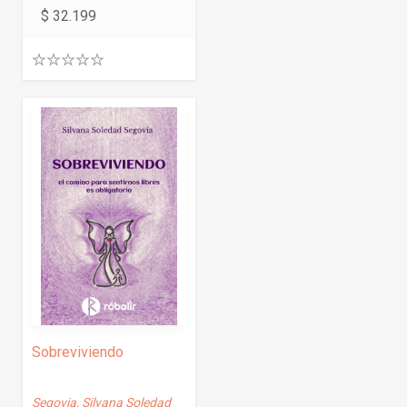
$
32.199
0
.
0
0
o
u
t
o
f
5
Sobreviviendo
Segovia, Silvana Soledad