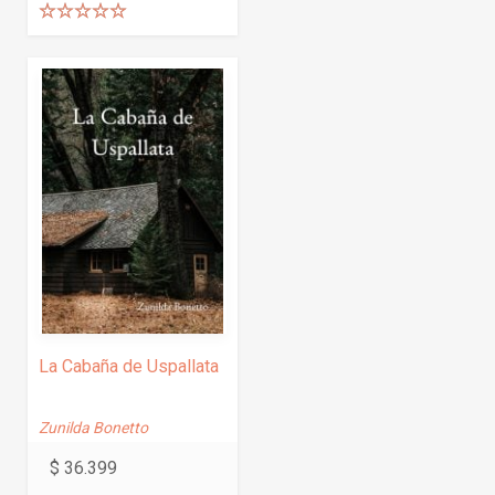
Cuentos
(1)
Valorado
Ensayos
(1)
con
5.00
de
5
No Ficción
(2)
Novelas
(2)
Poesías
(3)
Relatos
(3)
Idioma
Español
(8)
Público
Adulto
(8)
La Cabaña de Uspallata
Temas
Acción y aventuras
(1)
Zunilda Bonetto
Autoayuda
(15)
Bienestar
$
36.399
(5)
Comedia
(1)